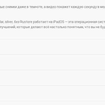
е снимки даже в темноте, а видео покажет каждую секунду в м
llular, silver, без Rustore работает на iPadOS — эта операционная
лучшений, которые делают всё настолько понятным, что вы не бу