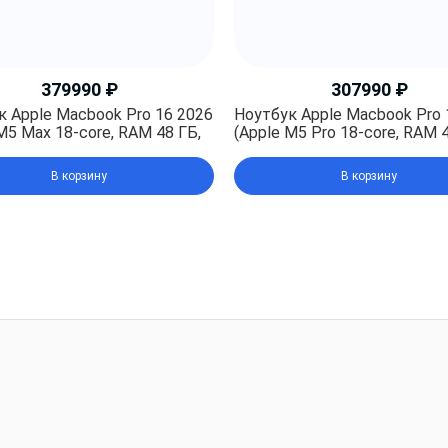
379990
₽
307990
₽
к Apple Macbook Pro 16 2026
Ноутбук Apple Macbook Pro 
M5 Max 18-core, RAM 48 ГБ,
(Apple M5 Pro 18-core, RAM 4
, Apple graphics 40-core),
SSD 1TB, Apple graphics 20-c
Black (Черный космос)
Silver (Серебристый)
В корзину
В корзину