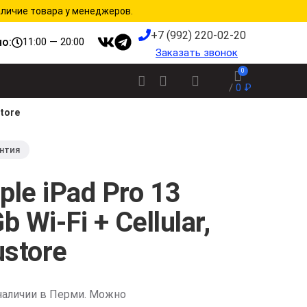
аличие товара у менеджеров.
+7 (992) 220-02-20
о:
11:00 — 20:00
Заказать звонок
0
/
0
₽
store
нтия
le iPad Pro 13
 Wi-Fi + Cellular,
ustore
наличии в Перми. Можно