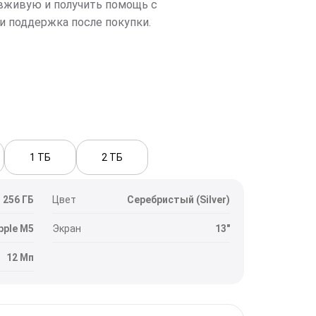
вживую и получить помощь с
и поддержка после покупки.
1 ТБ
2 ТБ
256 ГБ
Цвет
Серебристый (Silver)
pple M5
Экран
13"
12 Мп