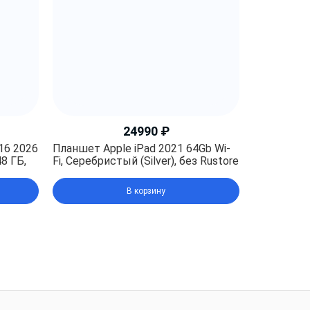
24990
₽
16 2026
Планшет Apple iPad 2021 64Gb Wi-
8 ГБ,
Fi, Серебристый (Silver), без Rustore
ore),
с)
В корзину