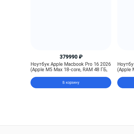
379990
₽
Ноутбук Apple Macbook Pro 16 2026
Ноутбу
(Apple M5 Max 18-core, RAM 48 ГБ,
(Apple 
SSD 2TB, Apple graphics 40-core),
SSD 2TB
Silver (Серебристый)
Space 
В корзину