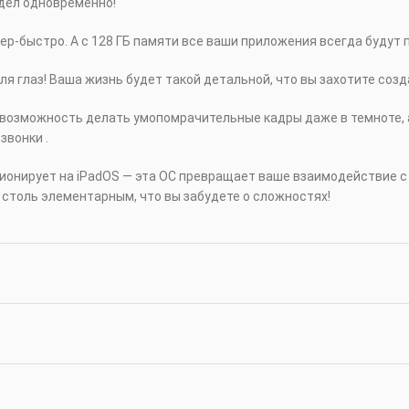
 дел одновременно!
ер‑быстро. А с 128 ГБ памяти все ваши приложения всегда будут п
для глаз! Ваша жизнь будет такой детальной, что вы захотите соз
 возможность делать умопомрачительные кадры даже в темноте, 
звонки .
нкционирует на iPadOS — эта ОС превращает ваше взаимодействие
 столь элементарным, что вы забудете о сложностях!