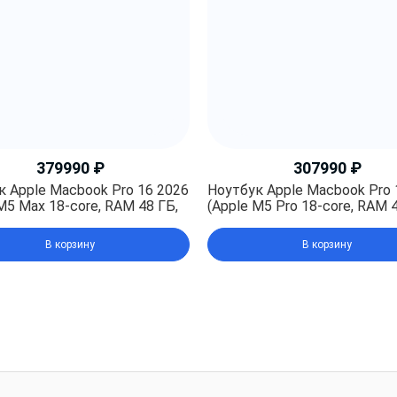
379990
₽
307990
₽
к Apple Macbook Pro 16 2026
Ноутбук Apple Macbook Pro 
M5 Max 18-core, RAM 48 ГБ,
(Apple M5 Pro 18-core, RAM 4
, Apple graphics 40-core),
SSD 1TB, Apple graphics 20-c
Black (Черный космос)
Space Black (Черный космо
В корзину
В корзину