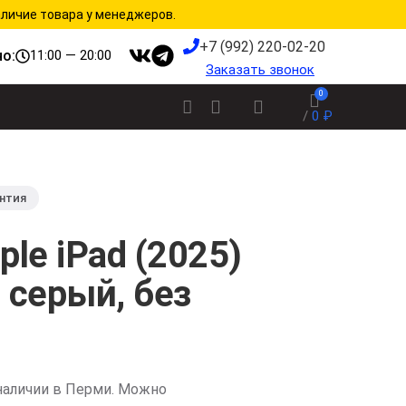
аличие товара у менеджеров.
+7 (992) 220-02-20
о:
11:00 — 20:00
Заказать звонок
0
/
0
₽
нтия
le iPad (2025)
, серый, без
наличии в Перми. Можно