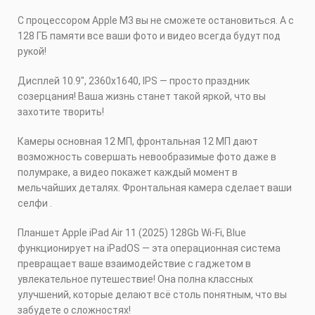
С процессором Apple M3 вы не сможете остановиться. А с
128 ГБ памяти все ваши фото и видео всегда будут под
рукой!
Дисплей 10.9", 2360x1640, IPS — просто праздник
созерцания! Ваша жизнь станет такой яркой, что вы
захотите творить!
Камеры основная 12 МП, фронтальная 12 МП дают
возможность совершать невообразимые фото даже в
полумраке, а видео покажет каждый момент в
мельчайших деталях. Фронтальная камера сделает ваши
селфи .
Планшет Apple iPad Air 11 (2025) 128Gb Wi-Fi, Blue
функционирует на iPadOS — эта операционная система
превращает ваше взаимодействие с гаджетом в
увлекательное путешествие! Она полна классных
улучшений, которые делают всё столь понятным, что вы
забудете о сложностях!