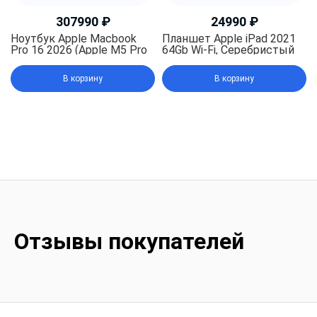
307990
₽
24990
₽
Ноутбук Apple Macbook
Планшет Apple iPad 2021
Pro 16 2026 (Apple M5 Pro
64Gb Wi-Fi, Серебристый
18-core, RAM 48 ГБ, SSD
(Silver), без Rustore
1TB, Apple graphics 20-
В корзину
В корзину
core), Silver (Серебристый)
Отзывы покупателей